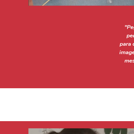
"Pe
pe
para 
image
mes