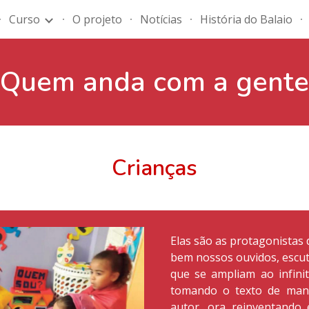
Curso
O projeto
Notícias
História do Balaio
ip to main content
Skip to navigat
Quem anda com a gente
Crianças
Elas são as protagonistas 
bem nossos ouvidos, escut
que se ampliam ao infini
tomando o texto de mane
autor, ora reinventando