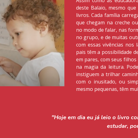
Assim como as educadora
deste Balaio, mesmo que 
livros. Cada família carre
que chegam na creche ou
no modo de falar, nas for
no grupo, e de muitas outr
com essas vivências nos 
pais têm a possibilidade d
em pares, com seus filhos
na magia da leitura. Po
instiguem a trilhar camin
com o inusitado, ou sim
mesmo pequenas, têm muit
"Hoje em dia eu já leio o livro com
estudar, po