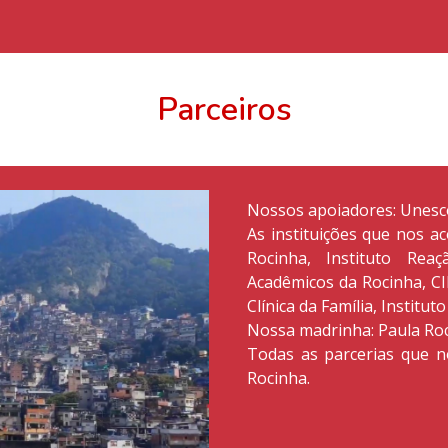
P
arceiros
Nossos apoiadores: Unesc
As instituições que nos a
Rocinha, Instituto Rea
Acadêmicos da Rocinha, CIE
Clínica da Família, Institu
Nossa madrinha: Paula Ro
Todas as parcerias que 
Rocinha.