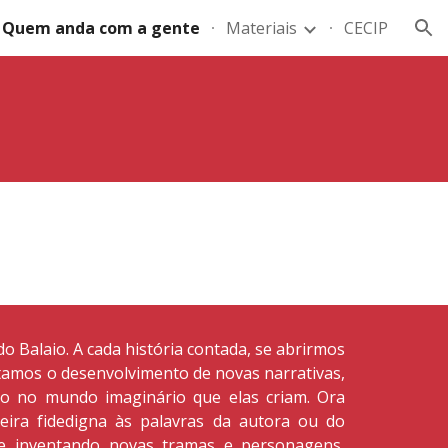
Quem anda com a gente
Materiais
CECIP
ion
do Balaio. A cada história contada, se abrirmos
amos o desenvolvimento de novas narrativas,
to no mundo imaginário que elas criam. Ora
ira fidedigna às palavras da autora ou do
 e inventando novas tramas e personagens,