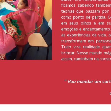
ficamos sabendo também
teorias que passam por 
como ponto de partida. Co
em seus olhos e em sua
emoções e encantamento. N
às experiências de vida, 
transformam em personag
Tudo vira realidade qua
brincar. Nesse mundo mági
assim, caminham na constr
" Vou mandar um cartã