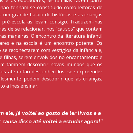
s e os educadores, as famílias fazem parte
não tenham se constituído como leitoras de
ga um grande balaio de histórias e as crianças
 pré-escola as levam consigo. Traduzem-nas
mas de se relacionar, nos "causos" que contam
as maneiras. O encontro da literatura infantil
lares e na escola é um encontro potente. Os
e se reconectarem com vestígios da infância e,
 e filhas, serem envolvidos no encantamento e
dem também descobrir novos mundos que os
hos até então desconhecidos, se surpreender
plesmente podem descobrir que as crianças,
o a lhes ensinar.
 ele, já voltei ao gosto de ler livros e a 
r causa disso até voltei a estudar agora!"